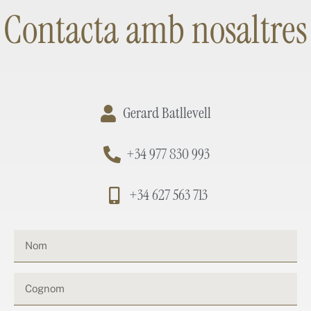
Contacta amb nosaltres
Gerard Batllevell
+34 977 830 993
+34 627 563 713