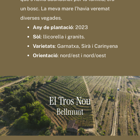
un bosc. La meva mare l’havia veremat
diverses vegades.
Any de plantació
: 2023
Sòl
: llicorella i granits.
Varietats
: Garnatxa, Sirà i Carinyena
Orientació
: nord/est i nord/oest
El Tros Nou
Bellmunt