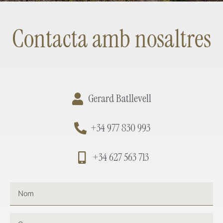
Contacta amb nosaltres
Gerard Batllevell
+34 977 830 993
+34 627 563 713