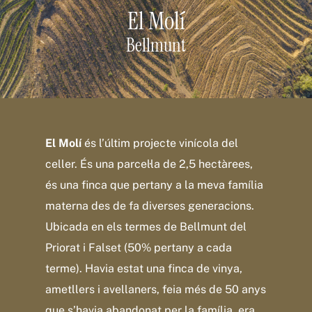
El Molí
Bellmunt
El Molí
és l’últim projecte vinícola del
celler. És una parcel·la de 2,5 hectàrees,
és una finca que pertany a la meva família
materna des de fa diverses generacions.
Ubicada en els termes de Bellmunt del
Priorat i Falset (50% pertany a cada
terme). Havia estat una finca de vinya,
ametllers i avellaners, feia més de 50 anys
que s’havia abandonat per la família, era